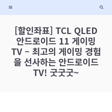
컨
MENU
텐
츠
로
[할인좌표] TCL QLED
건
안드로이드 11 게이밍
너
뛰
TV – 최고의 게이밍 경험
기
을 선사하는 안드로이드
TV! 굿굿굿~