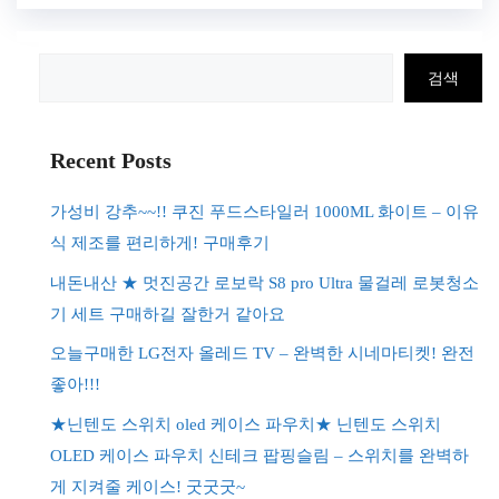
검
검색
색
Recent Posts
가성비 강추~~!! 쿠진 푸드스타일러 1000ML 화이트 – 이유
식 제조를 편리하게! 구매후기
내돈내산 ★ 멋진공간 로보락 S8 pro Ultra 물걸레 로봇청소
기 세트 구매하길 잘한거 같아요
오늘구매한 LG전자 올레드 TV – 완벽한 시네마티켓! 완전
좋아!!!
★닌텐도 스위치 oled 케이스 파우치★ 닌텐도 스위치
OLED 케이스 파우치 신테크 팝핑슬림 – 스위치를 완벽하
게 지켜줄 케이스! 굿굿굿~