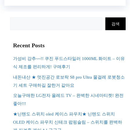
검
검색
색
Recent Posts
가성비 강추~~!! 쿠진 푸드스타일러 1000ML 화이트 – 이유
식 제조를 편리하게! 구매후기
내돈내산 ★ 멋진공간 로보락 S8 pro Ultra 물걸레 로봇청소
기 세트 구매하길 잘한거 같아요
오늘구매한 LG전자 올레드 TV – 완벽한 시네마티켓! 완전
좋아!!!
★닌텐도 스위치 oled 케이스 파우치★ 닌텐도 스위치
OLED 케이스 파우치 신테크 팝핑슬림 – 스위치를 완벽하