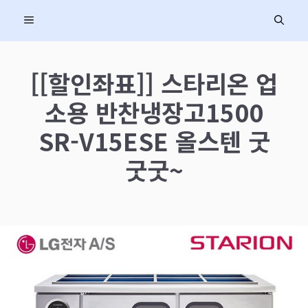
컨
MENU
텐
츠
로
[[할인좌표]] 스타리온 업
건
소용 반찬냉장고1500
너
뛰
SR-V15ESE 올스텐 굿
기
굿굿~