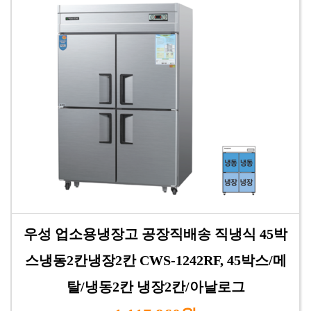
우성 업소용냉장고 공장직배송 직냉식 45박
스냉동2칸냉장2칸 CWS-1242RF, 45박스/메
탈/냉동2칸 냉장2칸/아날로그