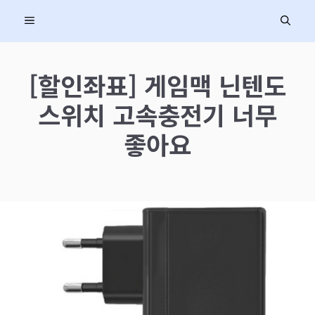
컨
MENU
텐
츠
로
[할인좌표] 게임맥 닌텐도
건
스위치 고속충전기 너무
너
뛰
좋아요
기