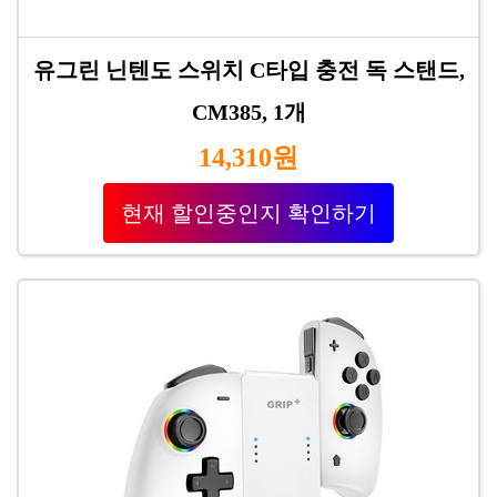
유그린 닌텐도 스위치 C타입 충전 독 스탠드,
CM385, 1개
14,310원
현재 할인중인지 확인하기