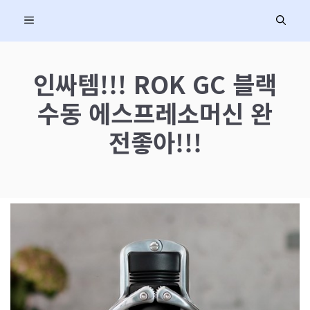
컨
MENU
텐
츠
로
인싸템!!! ROK GC 블랙
건
수동 에스프레소머신 완
너
뛰
전좋아!!!
기