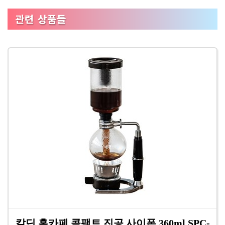
관련 상품들
칼딘 홈카페 콤팩트 진공 사이폰 360ml SPC-