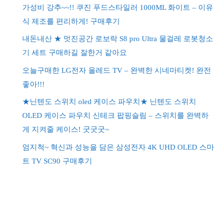
가성비 강추~~!! 쿠진 푸드스타일러 1000ML 화이트 – 이유
식 제조를 편리하게! 구매후기
내돈내산 ★ 멋진공간 로보락 S8 pro Ultra 물걸레 로봇청소
기 세트 구매하길 잘한거 같아요
오늘구매한 LG전자 올레드 TV – 완벽한 시네마티켓! 완전
좋아!!!
★닌텐도 스위치 oled 케이스 파우치★ 닌텐도 스위치
OLED 케이스 파우치 신테크 팝핑슬림 – 스위치를 완벽하
게 지켜줄 케이스! 굿굿굿~
엄지척~ 혁신과 성능을 담은 삼성전자 4K UHD OLED 스마
트 TV SC90 구매후기