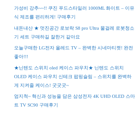
가성비 강추~~!! 쿠진 푸드스타일러 1000ML 화이트 – 이유
식 제조를 편리하게! 구매후기
내돈내산 ★ 멋진공간 로보락 S8 pro Ultra 물걸레 로봇청소
기 세트 구매하길 잘한거 같아요
오늘구매한 LG전자 올레드 TV – 완벽한 시네마티켓! 완전
좋아!!!
★닌텐도 스위치 oled 케이스 파우치★ 닌텐도 스위치
OLED 케이스 파우치 신테크 팝핑슬림 – 스위치를 완벽하
게 지켜줄 케이스! 굿굿굿~
엄지척~ 혁신과 성능을 담은 삼성전자 4K UHD OLED 스마
트 TV SC90 구매후기