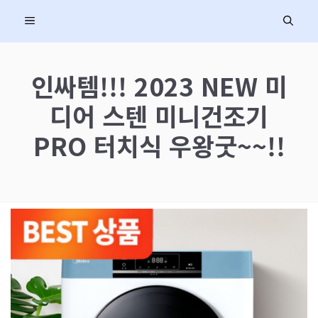
컨
MENU
텐
츠
로
인싸템!!! 2023 NEW 미
건
디어 스텐 미니건조기
너
뛰
PRO 터치식 우왕굿~~!!
기