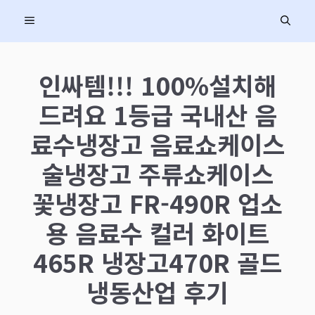
컨
MENU
텐
츠
로
인싸템!!! 100%설치해
건
드려요 1등급 국내산 음
너
뛰
료수냉장고 음료쇼케이스
기
술냉장고 주류쇼케이스
꽃냉장고 FR-490R 업소
용 음료수 컬러 화이트
465R 냉장고470R 골드
냉동산업 후기