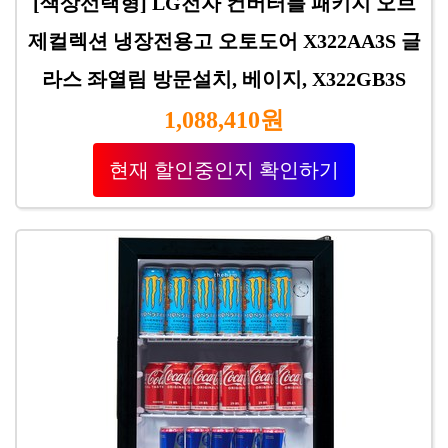
[색상선택형] LG전자 컨버터블 패키지 오브
제컬렉션 냉장전용고 오토도어 X322AA3S 글
라스 좌열림 방문설치, 베이지, X322GB3S
1,088,410원
현재 할인중인지 확인하기