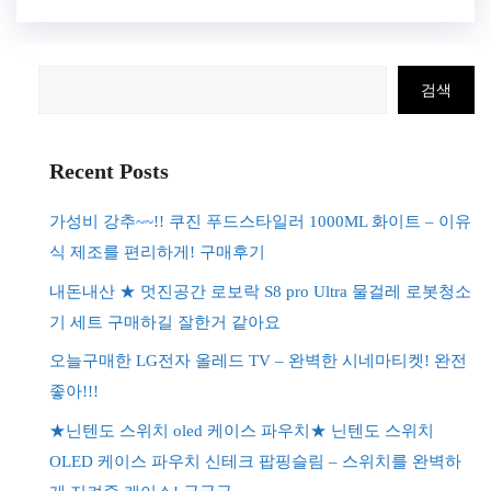
검
검색
색
Recent Posts
가성비 강추~~!! 쿠진 푸드스타일러 1000ML 화이트 – 이유
식 제조를 편리하게! 구매후기
내돈내산 ★ 멋진공간 로보락 S8 pro Ultra 물걸레 로봇청소
기 세트 구매하길 잘한거 같아요
오늘구매한 LG전자 올레드 TV – 완벽한 시네마티켓! 완전
좋아!!!
★닌텐도 스위치 oled 케이스 파우치★ 닌텐도 스위치
OLED 케이스 파우치 신테크 팝핑슬림 – 스위치를 완벽하