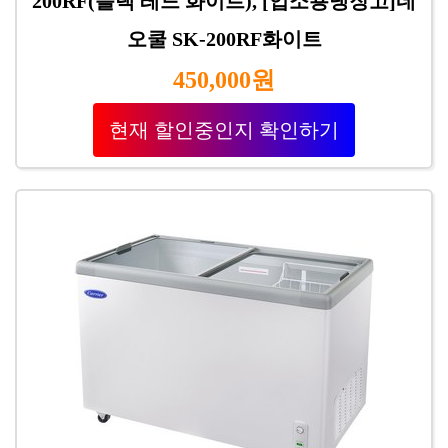
200RF(블랙 레드 화이트), [업소용냉장고]네
오쿨 SK-200RF화이트
450,000원
현재 할인중인지 확인하기