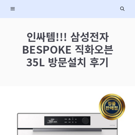
컨
MENU
텐
츠
로
인싸템!!! 삼성전자
건
BESPOKE 직화오븐
너
뛰
35L 방문설치 후기
기