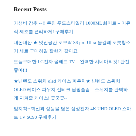
Recent Posts
가성비 강추~~!! 쿠진 푸드스타일러 1000ML 화이트 – 이유
식 제조를 편리하게! 구매후기
내돈내산 ★ 멋진공간 로보락 S8 pro Ultra 물걸레 로봇청소
기 세트 구매하길 잘한거 같아요
오늘구매한 LG전자 올레드 TV – 완벽한 시네마티켓! 완전
좋아!!!
★닌텐도 스위치 oled 케이스 파우치★ 닌텐도 스위치
OLED 케이스 파우치 신테크 팝핑슬림 – 스위치를 완벽하
게 지켜줄 케이스! 굿굿굿~
엄지척~ 혁신과 성능을 담은 삼성전자 4K UHD OLED 스마
트 TV SC90 구매후기