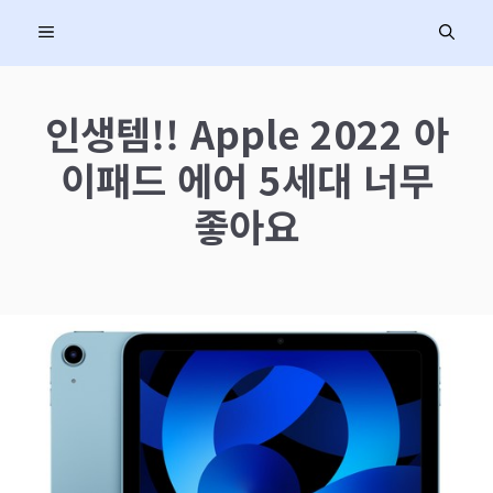
컨
MENU
텐
츠
로
인생템!! Apple 2022 아
건
이패드 에어 5세대 너무
너
뛰
좋아요
기