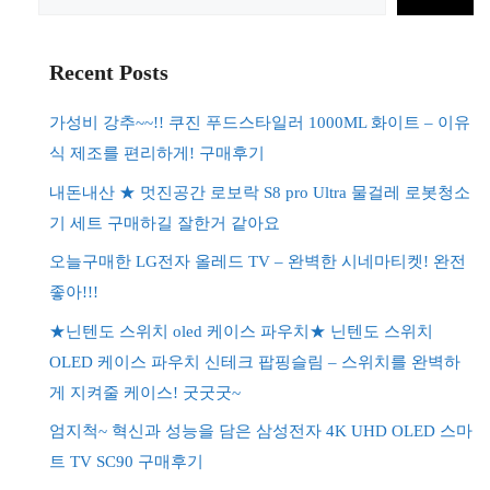
색
Recent Posts
가성비 강추~~!! 쿠진 푸드스타일러 1000ML 화이트 – 이유
식 제조를 편리하게! 구매후기
내돈내산 ★ 멋진공간 로보락 S8 pro Ultra 물걸레 로봇청소
기 세트 구매하길 잘한거 같아요
오늘구매한 LG전자 올레드 TV – 완벽한 시네마티켓! 완전
좋아!!!
★닌텐도 스위치 oled 케이스 파우치★ 닌텐도 스위치
OLED 케이스 파우치 신테크 팝핑슬림 – 스위치를 완벽하
게 지켜줄 케이스! 굿굿굿~
엄지척~ 혁신과 성능을 담은 삼성전자 4K UHD OLED 스마
트 TV SC90 구매후기