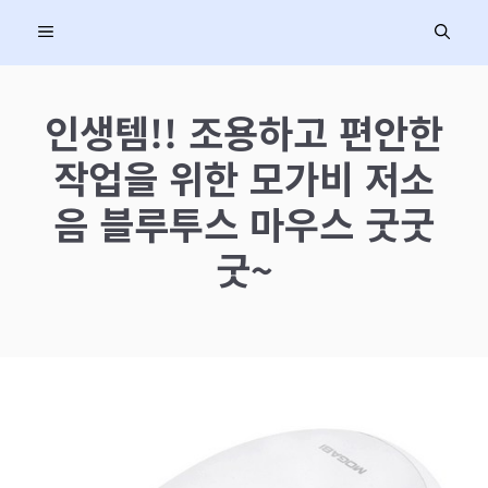
컨
MENU
텐
츠
로
인생템!! 조용하고 편안한
건
작업을 위한 모가비 저소
너
뛰
음 블루투스 마우스 굿굿
기
굿~