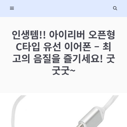
컨
MENU
텐
츠
로
인생템!! 아이리버 오픈형
건
C타입 유선 이어폰 – 최
너
뛰
고의 음질을 즐기세요! 굿
기
굿굿~