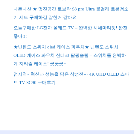
내돈내산 ★ 멋진공간 로보락 S8 pro Ultra 물걸레 로봇청소
기 세트 구매하길 잘한거 같아요
오늘구매한 LG전자 올레드 TV – 완벽한 시네마티켓! 완전
좋아!!!
★닌텐도 스위치 oled 케이스 파우치★ 닌텐도 스위치
OLED 케이스 파우치 신테크 팝핑슬림 – 스위치를 완벽하
게 지켜줄 케이스! 굿굿굿~
엄지척~ 혁신과 성능을 담은 삼성전자 4K UHD OLED 스마
트 TV SC90 구매후기