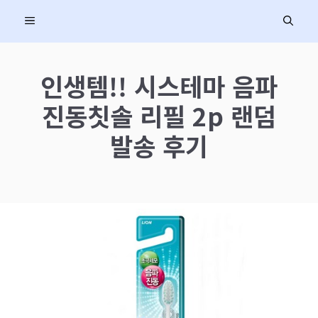
컨
MENU
텐
츠
로
인생템!! 시스테마 음파
건
진동칫솔 리필 2p 랜덤
너
뛰
발송 후기
기