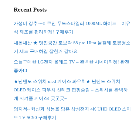
Recent Posts
가성비 강추~~!! 쿠진 푸드스타일러 1000ML 화이트 – 이유
식 제조를 편리하게! 구매후기
내돈내산 ★ 멋진공간 로보락 S8 pro Ultra 물걸레 로봇청소
기 세트 구매하길 잘한거 같아요
오늘구매한 LG전자 올레드 TV – 완벽한 시네마티켓! 완전
좋아!!!
★닌텐도 스위치 oled 케이스 파우치★ 닌텐도 스위치
OLED 케이스 파우치 신테크 팝핑슬림 – 스위치를 완벽하
게 지켜줄 케이스! 굿굿굿~
엄지척~ 혁신과 성능을 담은 삼성전자 4K UHD OLED 스마
트 TV SC90 구매후기