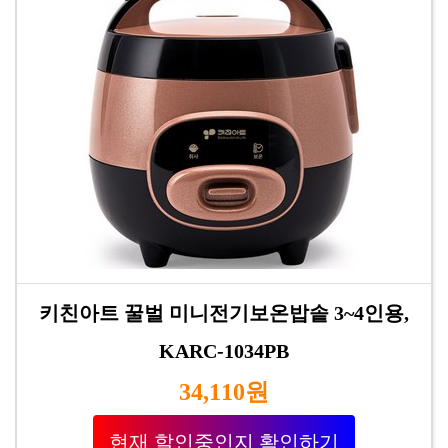
키친아트 꿀벌 미니전기보온밥솥 3~4인용,
KARC-1034PB
34,110원
현재 할인중인지 확인하기