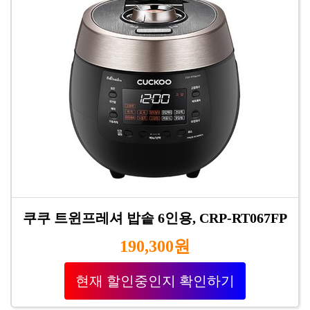
쿠쿠 트윈프레셔 밥솥 6인용, CRP-RT067FP
190,300원
현재 할인중인지 확인하기