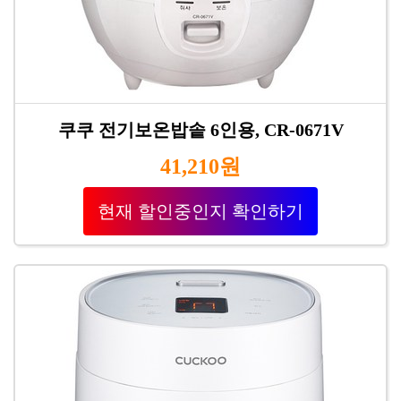
쿠쿠 전기보온밥솥 6인용, CR-0671V
41,210원
현재 할인중인지 확인하기