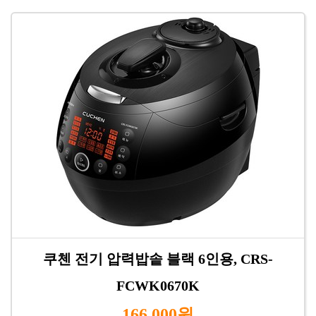
쿠첸 전기 압력밥솥 블랙 6인용, CRS-
FCWK0670K
166,000원