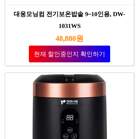
대웅모닝컴 전기보온밥솥 9~10인용, DW-
1031WS
48,880원
현재 할인중인지 확인하기