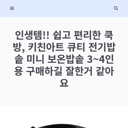
컨
MENU
텐
츠
로
인생템!! 쉽고 편리한 쿡
건
방, 키친아트 큐티 전기밥
너
뛰
솥 미니 보온밥솥 3~4인
기
용 구매하길 잘한거 같아
요