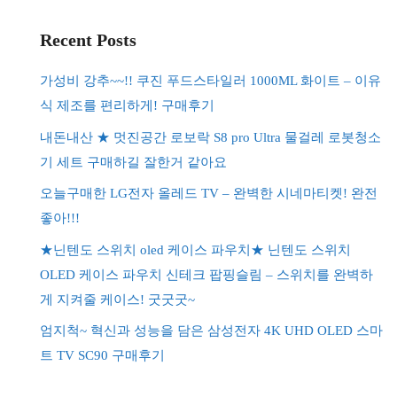
Recent Posts
가성비 강추~~!! 쿠진 푸드스타일러 1000ML 화이트 – 이유
식 제조를 편리하게! 구매후기
내돈내산 ★ 멋진공간 로보락 S8 pro Ultra 물걸레 로봇청소
기 세트 구매하길 잘한거 같아요
오늘구매한 LG전자 올레드 TV – 완벽한 시네마티켓! 완전
좋아!!!
★닌텐도 스위치 oled 케이스 파우치★ 닌텐도 스위치
OLED 케이스 파우치 신테크 팝핑슬림 – 스위치를 완벽하
게 지켜줄 케이스! 굿굿굿~
엄지척~ 혁신과 성능을 담은 삼성전자 4K UHD OLED 스마
트 TV SC90 구매후기