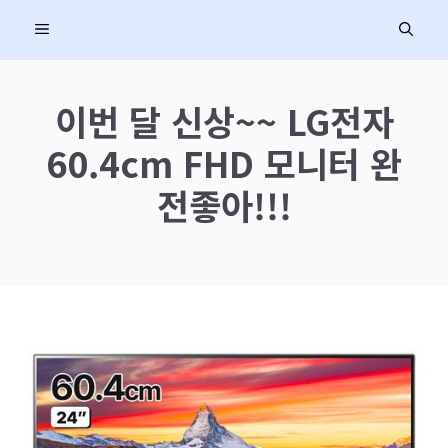
컨
MENU
텐
츠
로
이번 달 신상~~ LG전자
건
60.4cm FHD 모니터 완
너
뛰
전좋아!!!
기