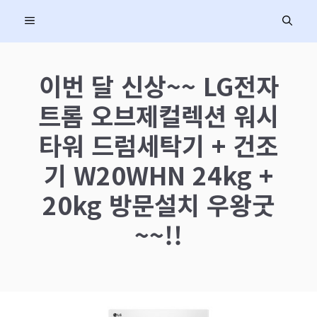
컨
MENU
텐
츠
로
이번 달 신상~~ LG전자
건
트롬 오브제컬렉션 워시
너
뛰
타워 드럼세탁기 + 건조
기
기 W20WHN 24kg +
20kg 방문설치 우왕굿
~~!!