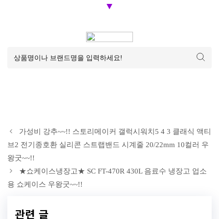
▼
가성비 강추~~!! 스토리메이커 갤럭시워치5 4 3 클래식 액티
브2 전기종호환 실리콘 스트랩밴드 시계줄 20/22mm 10컬러 우
왕굿~~!!
★쇼케이스냉장고★ SC FT-470R 430L 음료수 냉장고 업소
용 쇼케이스 우왕굿~~!!
관련 글