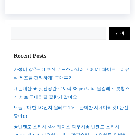
검
검색
색
Recent Posts
가성비 강추~~!! 쿠진 푸드스타일러 1000ML 화이트 – 이유
식 제조를 편리하게! 구매후기
내돈내산 ★ 멋진공간 로보락 S8 pro Ultra 물걸레 로봇청소
기 세트 구매하길 잘한거 같아요
오늘구매한 LG전자 올레드 TV – 완벽한 시네마티켓! 완전
좋아!!!
★닌텐도 스위치 oled 케이스 파우치★ 닌텐도 스위치