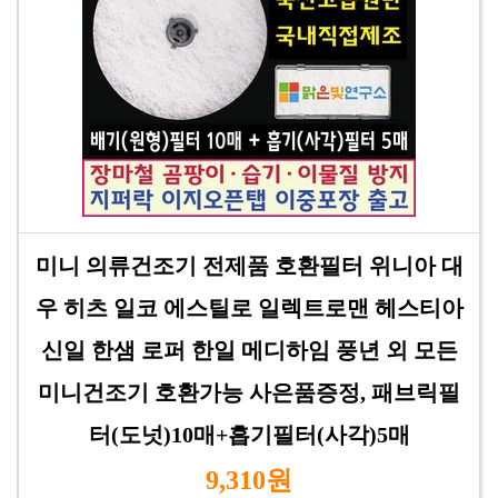
미니 의류건조기 전제품 호환필터 위니아 대
우 히츠 일코 에스틸로 일렉트로맨 헤스티아
신일 한샘 로퍼 한일 메디하임 풍년 외 모든
미니건조기 호환가능 사은품증정, 패브릭필
터(도넛)10매+흡기필터(사각)5매
9,310원