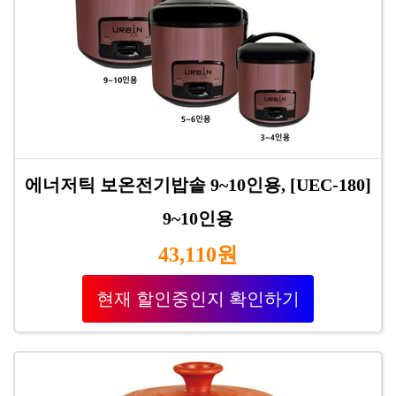
에너저틱 보온전기밥솥 9~10인용, [UEC-180]
9~10인용
43,110원
현재 할인중인지 확인하기