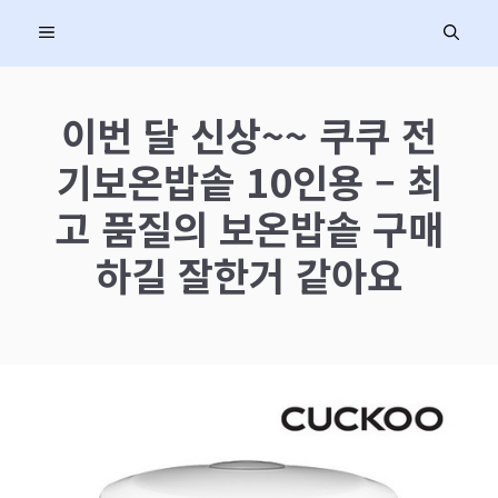
컨
MENU
텐
츠
로
이번 달 신상~~ 쿠쿠 전
건
기보온밥솥 10인용 – 최
너
뛰
고 품질의 보온밥솥 구매
기
하길 잘한거 같아요