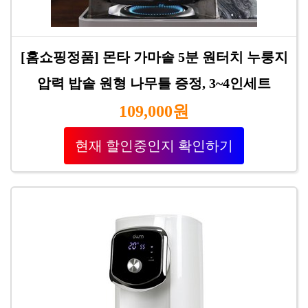
[홈쇼핑정품] 몬타 가마솥 5분 원터치 누룽지
압력 밥솥 원형 나무틀 증정, 3~4인세트
109,000원
현재 할인중인지 확인하기