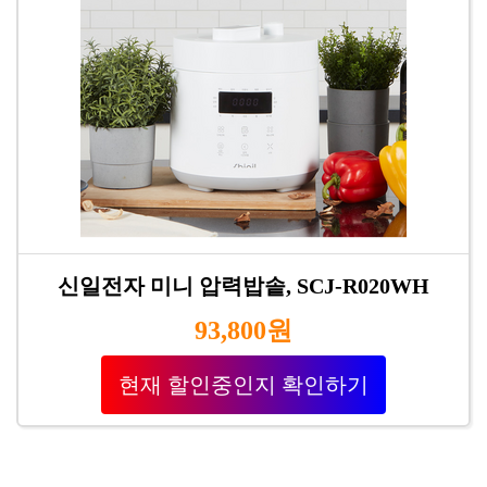
신일전자 미니 압력밥솥, SCJ-R020WH
93,800원
현재 할인중인지 확인하기