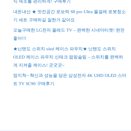
식 제조를 편리하게! 구매후기
내돈내산 ★ 멋진공간 로보락 S8 pro Ultra 물걸레 로봇청소
기 세트 구매하길 잘한거 같아요
오늘구매한 LG전자 올레드 TV – 완벽한 시네마티켓! 완전
좋아!!!
★닌텐도 스위치 oled 케이스 파우치★ 닌텐도 스위치
OLED 케이스 파우치 신테크 팝핑슬림 – 스위치를 완벽하
게 지켜줄 케이스! 굿굿굿~
엄지척~ 혁신과 성능을 담은 삼성전자 4K UHD OLED 스마
트 TV SC90 구매후기