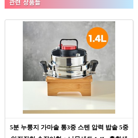
관련 상품들
5분 누룽지 가마솥 통3중 스텐 압력 밥솥 5중