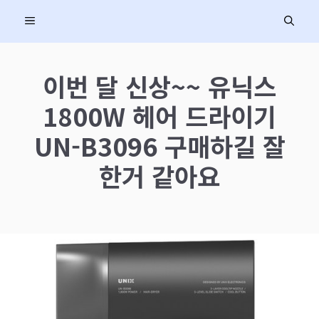
컨
MENU
텐
츠
로
이번 달 신상~~ 유닉스
건
1800W 헤어 드라이기
너
뛰
UN-B3096 구매하길 잘
기
한거 같아요