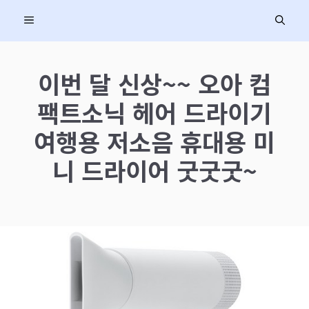
컨
MENU
텐
츠
로
이번 달 신상~~ 오아 컴
건
팩트소닉 헤어 드라이기
너
뛰
여행용 저소음 휴대용 미
기
니 드라이어 굿굿굿~