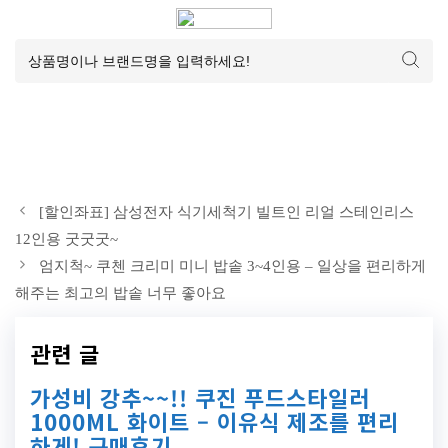
[할인좌표] 삼성전자 식기세척기 빌트인 리얼 스테인리스
12인용 굿굿굿~
엄지척~ 쿠첸 크리미 미니 밥솥 3~4인용 – 일상을 편리하게
해주는 최고의 밥솥 너무 좋아요
관련 글
가성비 강추~~!! 쿠진 푸드스타일러
1000ML 화이트 – 이유식 제조를 편리
하게! 구매후기