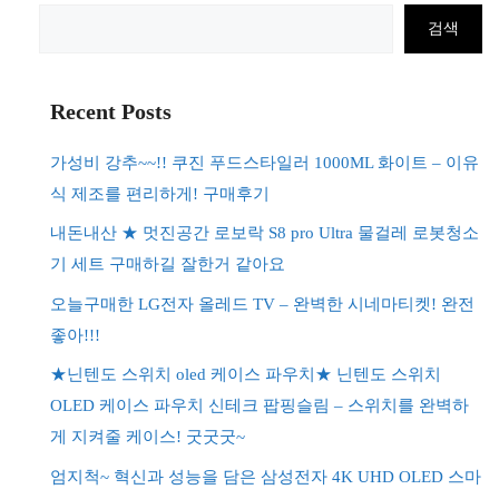
검
검색
색
Recent Posts
가성비 강추~~!! 쿠진 푸드스타일러 1000ML 화이트 – 이유
식 제조를 편리하게! 구매후기
내돈내산 ★ 멋진공간 로보락 S8 pro Ultra 물걸레 로봇청소
기 세트 구매하길 잘한거 같아요
오늘구매한 LG전자 올레드 TV – 완벽한 시네마티켓! 완전
좋아!!!
★닌텐도 스위치 oled 케이스 파우치★ 닌텐도 스위치
OLED 케이스 파우치 신테크 팝핑슬림 – 스위치를 완벽하
게 지켜줄 케이스! 굿굿굿~
엄지척~ 혁신과 성능을 담은 삼성전자 4K UHD OLED 스마