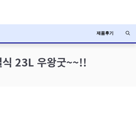
제품후기
 23L 우왕굿~~!!