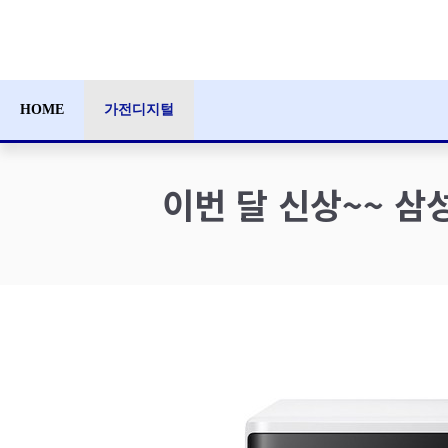
컨
텐
츠
로
HOME
가전디지털
건
너
뛰
이번 달 신상~~ 삼
기