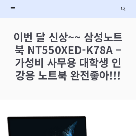
컨
MENU
텐
츠
로
이번 달 신상~~ 삼성노트
건
북 NT550XED-K78A –
너
뛰
가성비 사무용 대학생 인
기
강용 노트북 완전좋아!!!