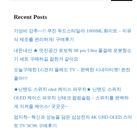
색
Recent Posts
가성비 강추~~!! 쿠진 푸드스타일러 1000ML 화이트 – 이유
식 제조를 편리하게! 구매후기
내돈내산 ★ 멋진공간 로보락 S8 pro Ultra 물걸레 로봇청소
기 세트 구매하길 잘한거 같아요
오늘구매한 LG전자 올레드 TV – 완벽한 시네마티켓! 완전
좋아!!!
★닌텐도 스위치 oled 케이스 파우치★ 닌텐도 스위치
OLED 케이스 파우치 신테크 팝핑슬림 – 스위치를 완벽하
게 지켜줄 케이스! 굿굿굿~
엄지척~ 혁신과 성능을 담은 삼성전자 4K UHD OLED 스마
트 TV SC90 구매후기