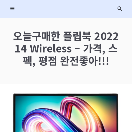
컨
MENU
텐
츠
로
오늘구매한 플립북 2022
건
14 Wireless – 가격, 스
너
뛰
펙, 평점 완전좋아!!!
기