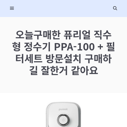
컨
MENU
텐
츠
로
오늘구매한 퓨리얼 직수
건
형 정수기 PPA-100 + 필
너
뛰
터세트 방문설치 구매하
기
길 잘한거 같아요