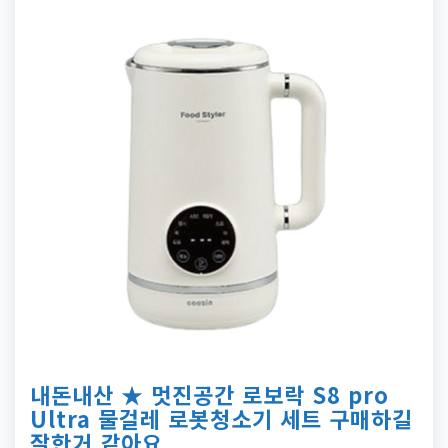
내돈내산 ★ 멋진공간 로보락 S8 pro
Ultra 물걸레 로봇청소기 세트 구매하길
잘한거 같아요