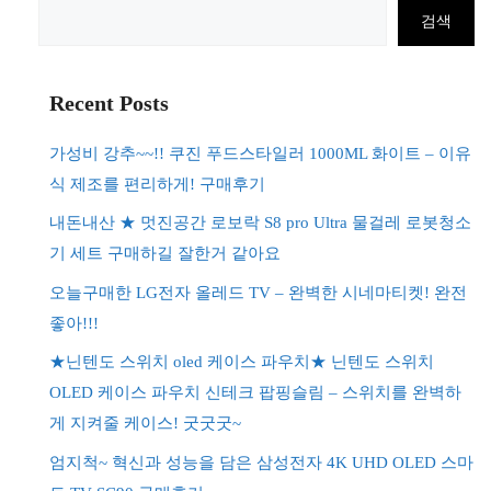
검
검색
색
Recent Posts
가성비 강추~~!! 쿠진 푸드스타일러 1000ML 화이트 – 이유
식 제조를 편리하게! 구매후기
내돈내산 ★ 멋진공간 로보락 S8 pro Ultra 물걸레 로봇청소
기 세트 구매하길 잘한거 같아요
오늘구매한 LG전자 올레드 TV – 완벽한 시네마티켓! 완전
좋아!!!
★닌텐도 스위치 oled 케이스 파우치★ 닌텐도 스위치
OLED 케이스 파우치 신테크 팝핑슬림 – 스위치를 완벽하
게 지켜줄 케이스! 굿굿굿~
엄지척~ 혁신과 성능을 담은 삼성전자 4K UHD OLED 스마