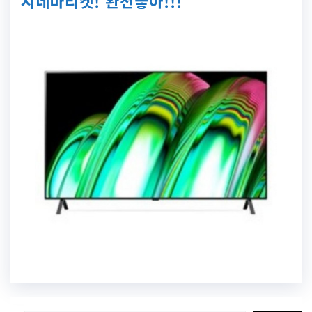
시네마티켓! 완전좋아!!!