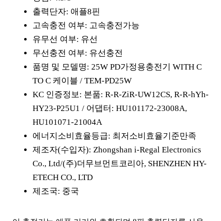
출력단자: 애플8핀
고속충전 여부: 고속충전가능
유무선 여부: 유선
무선충전 여부: 유선충전
품명 및 모델명: 25W PD가정용충전기 WITH C
TO C 케이블 / TEM-PD25W
KC 인증정보: 본품: R-R-ZiR-UW12CS, R-R-hYh-
HY23-P25U1 / 어댑터: HU101172-23008A,
HU101071-21004A
에너지소비효율등급: 최저소비효율기준만족
제조자(수입자): Zhongshan i-Regal Electronics
Co., Ltd/(주)더무브먼트코리아, SHENZHEN HY-
ETECH CO., LTD
제조국: 중국