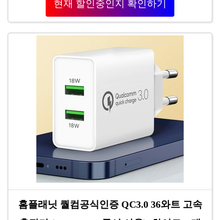
현재 할인중인지 확인하기
홈플래닛 퀄컴공식인증 QC3.0 36와트 고속