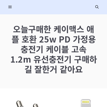
컨
MENU
텐
츠
로
오늘구매한 케이맥스 애
건
플 호환 25w PD 가정용
너
뛰
충전기 케이블 고속
기
1.2m 유선충전기 구매하
길 잘한거 같아요