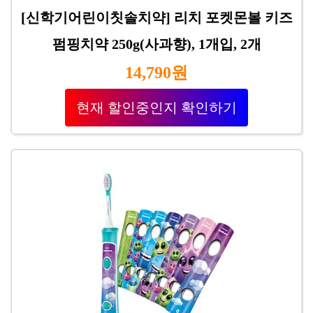
[신학기어린이칫솔치약] 리치 포켓몬볼 키즈
펌핑치약 250g(사과향), 1개입, 2개
14,790원
현재 할인중인지 확인하기