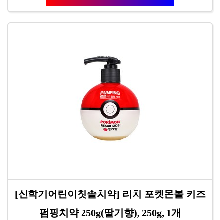
[신학기어린이칫솔치약] 리치 포켓몬볼 키즈
펌핑치약 250g(딸기향), 250g, 1개