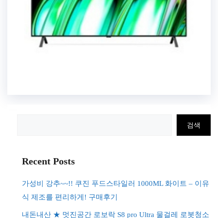
검
검색
색
Recent Posts
가성비 강추~~!! 쿠진 푸드스타일러 1000ML 화이트 – 이유
식 제조를 편리하게! 구매후기
내돈내산 ★ 멋진공간 로보락 S8 pro Ultra 물걸레 로봇청소