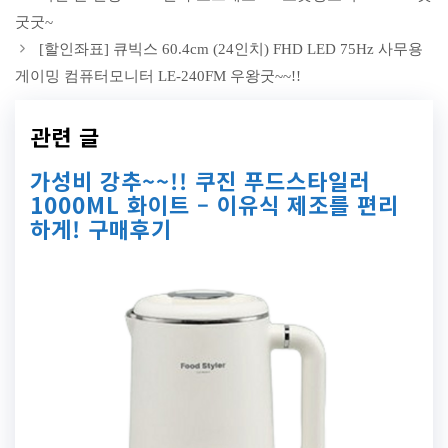
굿굿~
[할인좌표] 큐빅스 60.4cm (24인치) FHD LED 75Hz 사무용
게이밍 컴퓨터모니터 LE-240FM 우왕굿~~!!
관련 글
가성비 강추~~!! 쿠진 푸드스타일러
1000ML 화이트 – 이유식 제조를 편리
하게! 구매후기