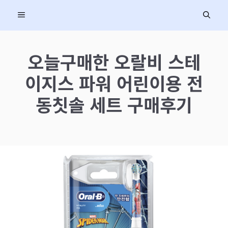
컨
MENU
텐
츠
로
오늘구매한 오랄비 스테
건
이지스 파워 어린이용 전
너
뛰
동칫솔 세트 구매후기
기