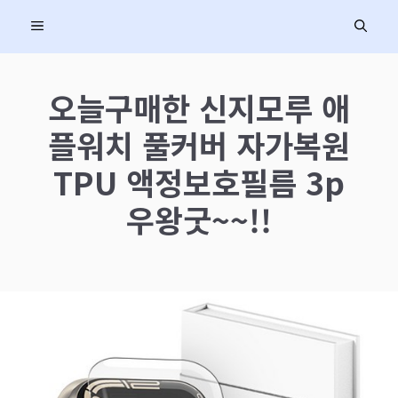
컨
MENU
텐
츠
로
오늘구매한 신지모루 애
건
플워치 풀커버 자가복원
너
뛰
TPU 액정보호필름 3p
기
우왕굿~~!!