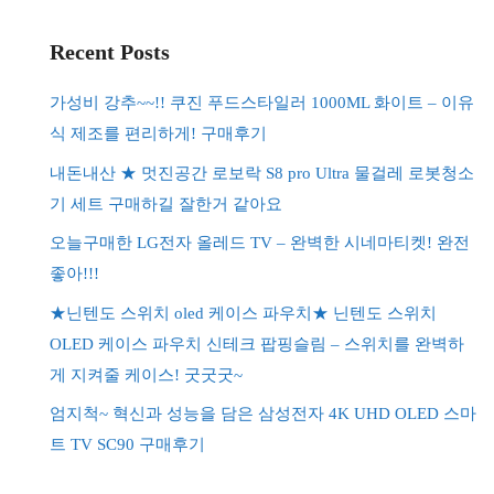
Recent Posts
가성비 강추~~!! 쿠진 푸드스타일러 1000ML 화이트 – 이유
식 제조를 편리하게! 구매후기
내돈내산 ★ 멋진공간 로보락 S8 pro Ultra 물걸레 로봇청소
기 세트 구매하길 잘한거 같아요
오늘구매한 LG전자 올레드 TV – 완벽한 시네마티켓! 완전
좋아!!!
★닌텐도 스위치 oled 케이스 파우치★ 닌텐도 스위치
OLED 케이스 파우치 신테크 팝핑슬림 – 스위치를 완벽하
게 지켜줄 케이스! 굿굿굿~
엄지척~ 혁신과 성능을 담은 삼성전자 4K UHD OLED 스마
트 TV SC90 구매후기