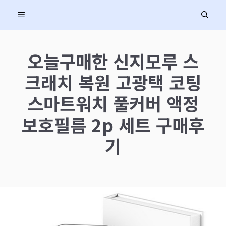
컨
MENU
텐
츠
로
오늘구매한 신지모루 스
건
크래치 복원 고광택 코팅
너
뛰
스마트워치 풀커버 액정
기
보호필름 2p 세트 구매후
기