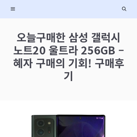
컨
MENU
텐
츠
로
오늘구매한 삼성 갤럭시
건
노트20 울트라 256GB –
너
뛰
혜자 구매의 기회! 구매후
기
기