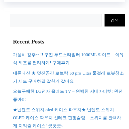
검
검색
색
Recent Posts
가성비 강추~~!! 쿠진 푸드스타일러 1000ML 화이트 – 이유
식 제조를 편리하게! 구매후기
내돈내산 ★ 멋진공간 로보락 S8 pro Ultra 물걸레 로봇청소
기 세트 구매하길 잘한거 같아요
오늘구매한 LG전자 올레드 TV – 완벽한 시네마티켓! 완전
좋아!!!
★닌텐도 스위치 oled 케이스 파우치★ 닌텐도 스위치
OLED 케이스 파우치 신테크 팝핑슬림 – 스위치를 완벽하
게 지켜줄 케이스! 굿굿굿~