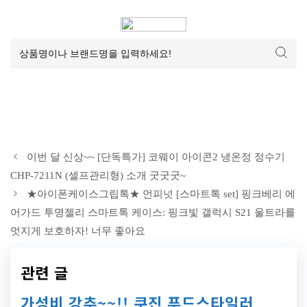
이번 달 신상~~ [단독특가] 코웨이 아이콘2 냉온정 정수기
CHP-7211N (셀프관리형) 소개 굿굿굿~
★아이폰케이스그립톡★ 언피넛 [스마트톡 set] 핑크베리 에
어가드 투명젤리 스마트톡 케이스: 핑크빛 갤럭시 S21 울트라를
멋지게 보호하자! 너무 좋아요
관련 글
가성비 강추~~!! 쿠진 푸드스타일러