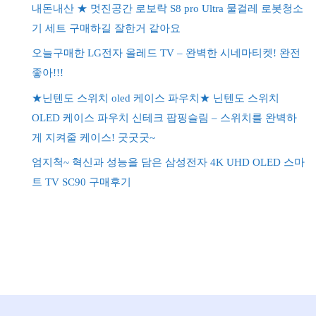
내돈내산 ★ 멋진공간 로보락 S8 pro Ultra 물걸레 로봇청소
기 세트 구매하길 잘한거 같아요
오늘구매한 LG전자 올레드 TV – 완벽한 시네마티켓! 완전
좋아!!!
★닌텐도 스위치 oled 케이스 파우치★ 닌텐도 스위치
OLED 케이스 파우치 신테크 팝핑슬림 – 스위치를 완벽하
게 지켜줄 케이스! 굿굿굿~
엄지척~ 혁신과 성능을 담은 삼성전자 4K UHD OLED 스마
트 TV SC90 구매후기