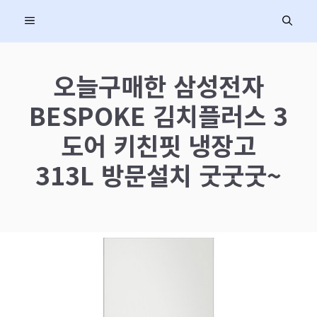
컨
MENU
텐
츠
로
오늘구매한 삼성전자
건
BESPOKE 김치플러스 3
너
뛰
도어 키친핏 냉장고
기
313L 방문설치 굿굿굿~