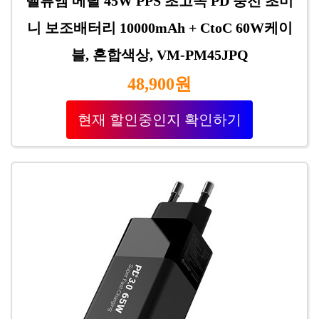
밸류엠 메탈 45W PPS 초고속 PD 충전 초미
니 보조배터리 10000mAh + CtoC 60W케이
블, 혼합색상, VM-PM45JPQ
48,900원
현재 할인중인지 확인하기