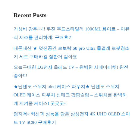
Recent Posts
가성비 강추~~!! 쿠진 푸드스타일러 1000ML 화이트 – 이유
식 제조를 편리하게! 구매후기
내돈내산 ★ 멋진공간 로보락 S8 pro Ultra 물걸레 로봇청소
기 세트 구매하길 잘한거 같아요
오늘구매한 LG전자 올레드 TV – 완벽한 시네마티켓! 완전
좋아!!!
★닌텐도 스위치 oled 케이스 파우치★ 닌텐도 스위치
OLED 케이스 파우치 신테크 팝핑슬림 – 스위치를 완벽하
게 지켜줄 케이스! 굿굿굿~
엄지척~ 혁신과 성능을 담은 삼성전자 4K UHD OLED 스마
트 TV SC90 구매후기