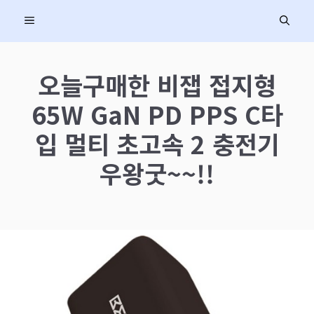
컨
MENU
텐
츠
로
오늘구매한 비잽 접지형
건
65W GaN PD PPS C타
너
뛰
입 멀티 초고속 2 충전기
기
우왕굿~~!!