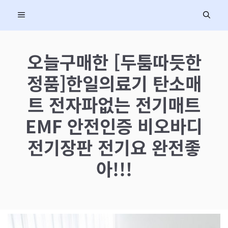
컨
MENU
텐
츠
로
오늘구매한 [두툼따듯한
건
정품]한일의료기 탄소매
너
뛰
트 전자파없는 전기매트
기
EMF 안전인증 비오바디
전기장판 전기요 완전좋
아!!!