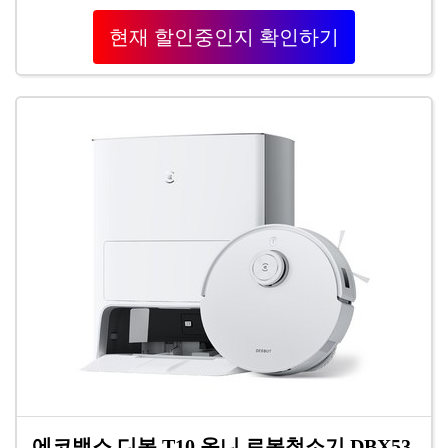
현재 할인중인지 확인하기
에코백스 디봇 T10 옴니 로봇청소기 DBX53,