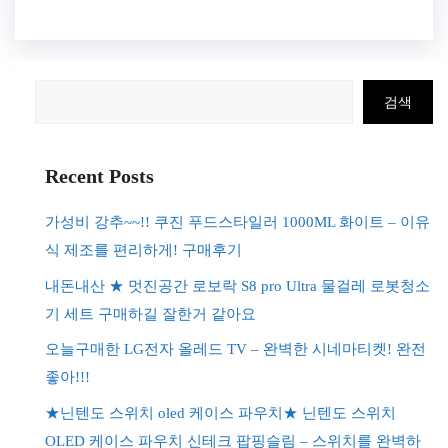
검
검색
색
Recent Posts
가성비 강추~~!! 쿠진 푸드스타일러 1000ML 화이트 – 이유
식 제조를 편리하게! 구매후기
내돈내산 ★ 멋진공간 로보락 S8 pro Ultra 물걸레 로봇청소
기 세트 구매하길 잘한거 같아요
오늘구매한 LG전자 올레드 TV – 완벽한 시네마티켓! 완전
좋아!!!
★닌텐도 스위치 oled 케이스 파우치★ 닌텐도 스위치
OLED 케이스 파우치 신테크 팝핑슬림 – 스위치를 완벽하