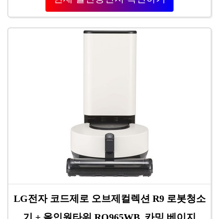
LG전자 코드제로 오브제컬렉션 R9 로봇청소
기 + 올인원타워 RO965WB, 카밍 베이지