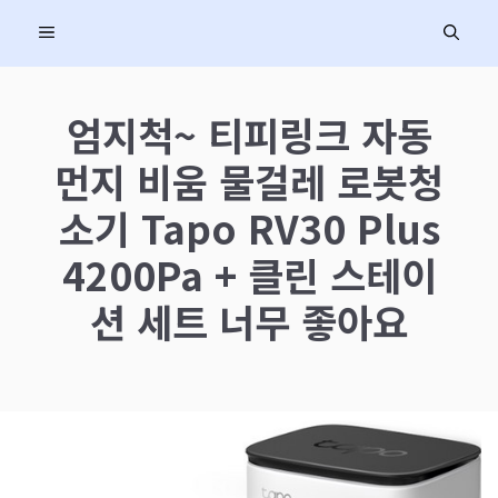
컨
MENU
텐
츠
로
엄지척~ 티피링크 자동
건
먼지 비움 물걸레 로봇청
너
뛰
소기 Tapo RV30 Plus
기
4200Pa + 클린 스테이
션 세트 너무 좋아요