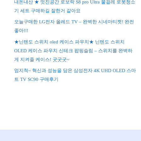
내돈내산 ★ 멋진공간 로보락 S8 pro Ultra 물걸레 로봇청소
기 세트 구매하길 잘한거 같아요
오늘구매한 LG전자 올레드 TV – 완벽한 시네마티켓! 완전
좋아!!!
★닌텐도 스위치 oled 케이스 파우치★ 닌텐도 스위치
OLED 케이스 파우치 신테크 팝핑슬림 – 스위치를 완벽하
게 지켜줄 케이스! 굿굿굿~
엄지척~ 혁신과 성능을 담은 삼성전자 4K UHD OLED 스마
트 TV SC90 구매후기