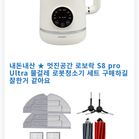
내돈내산 ★ 멋진공간 로보락 S8 pro
Ultra 물걸레 로봇청소기 세트 구매하길
잘한거 같아요