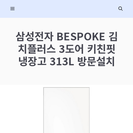
컨
MENU
텐
츠
로
삼성전자 BESPOKE 김
건
치플러스 3도어 키친핏
너
뛰
냉장고 313L 방문설치
기