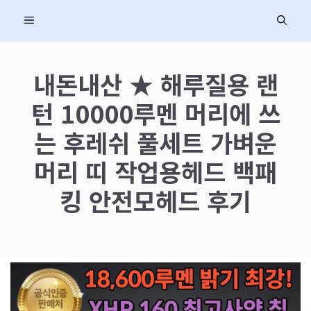
컨
MENU
텐
츠
로
내돈내산 ★ 해루질용 랜
건
턴 10000루멘 머리에 쓰
너
뛰
는 후레쉬 풀세트 가벼운
기
머리 띠 작업용헤드 백패
킹 안전모헤드 후기