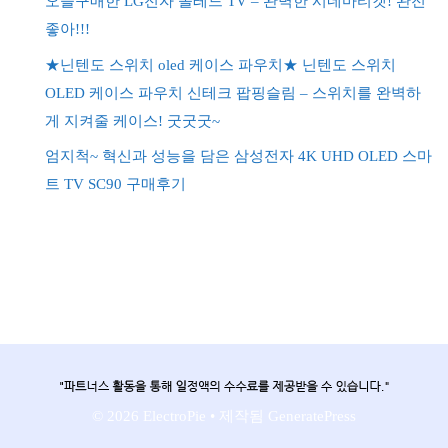
오늘구매한 LG전자 올레드 TV – 완벽한 시네마티켓! 완전
좋아!!!
★닌텐도 스위치 oled 케이스 파우치★ 닌텐도 스위치
OLED 케이스 파우치 신테크 팝핑슬림 – 스위치를 완벽하
게 지켜줄 케이스! 굿굿굿~
엄지척~ 혁신과 성능을 담은 삼성전자 4K UHD OLED 스마
트 TV SC90 구매후기
© 2026 ElectroPie
• 제작됨
GeneratePress