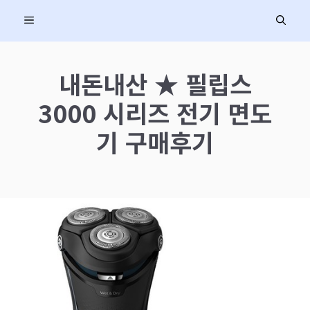
컨
MENU
텐
츠
로
내돈내산 ★ 필립스
건
3000 시리즈 전기 면도
너
뛰
기 구매후기
기