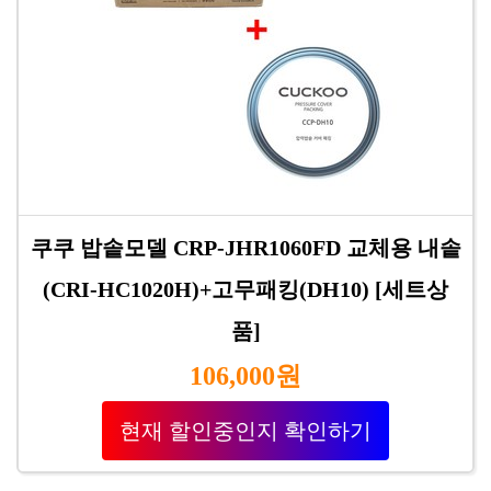
쿠쿠 밥솥모델 CRP-JHR1060FD 교체용 내솥
(CRI-HC1020H)+고무패킹(DH10) [세트상
품]
106,000원
현재 할인중인지 확인하기