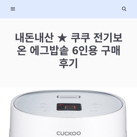
컨
MENU
텐
츠
로
내돈내산 ★ 쿠쿠 전기보
건
온 에그밥솥 6인용 구매
너
뛰
후기
기