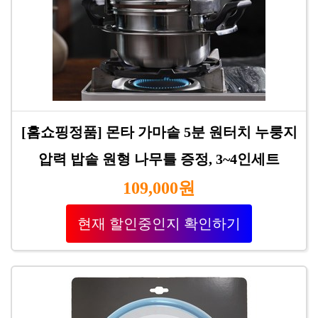
[홈쇼핑정품] 몬타 가마솥 5분 원터치 누룽지
압력 밥솥 원형 나무틀 증정, 3~4인세트
109,000원
현재 할인중인지 확인하기