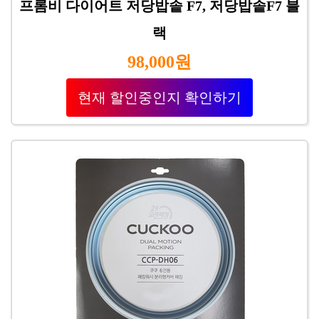
프롬비 다이어트 저당밥솥 F7, 저당밥솥F7 블
랙
98,000원
현재 할인중인지 확인하기