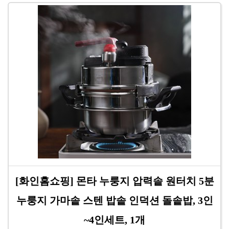
[화인홈쇼핑] 몬타 누룽지 압력솥 원터치 5분
누룽지 가마솥 스텐 밥솥 인덕션 돌솥밥, 3인
~4인세트, 1개