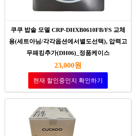
쿠쿠 밥솥 모델 CRP-DHXB0610FB/FS 교체
용(세트아님/각각옵션에서별도선택), 압력고
무패킹추가(DH06)_정품케이스
23,000원
현재 할인중인지 확인하기