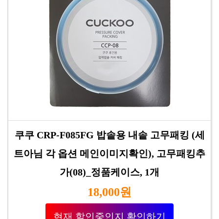
쿠쿠 CRP-F085FG 밥솥용 내솥 고무패킹 (세
트아님 각 옵션 메인이미지확인), 고무패킹추
가(08)_정품케이스, 1개
18,000원
현재 할인중인지 확인하기