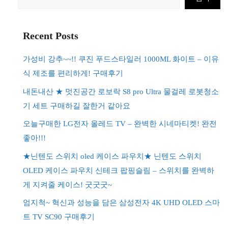
색
Recent Posts
가성비 강추~~!! 쿠진 푸드스타일러 1000ML 화이트 – 이유
식 제조를 편리하게! 구매후기
내돈내산 ★ 멋진공간 로보락 S8 pro Ultra 물걸레 로봇청소
기 세트 구매하길 잘한거 같아요
오늘구매한 LG전자 올레드 TV – 완벽한 시네마티켓! 완전
좋아!!!
★닌텐도 스위치 oled 케이스 파우치★ 닌텐도 스위치
OLED 케이스 파우치 신테크 팝핑슬림 – 스위치를 완벽하
게 지켜줄 케이스! 굿굿굿~
엄지척~ 혁신과 성능을 담은 삼성전자 4K UHD OLED 스마
트 TV SC90 구매후기