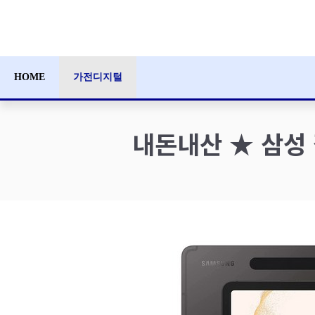
컨
텐
츠
로
HOME
가전디지털
건
너
뛰
내돈내산 ★ 삼성 
기