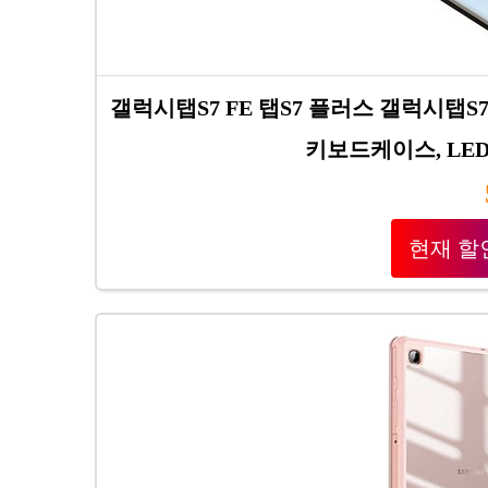
갤럭시탭S7 FE 탭S7 플러스 갤럭시탭S
키보드케이스, LE
현재 할