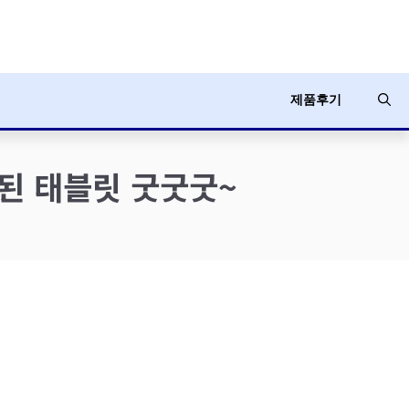
제품후기
련된 태블릿 굿굿굿~