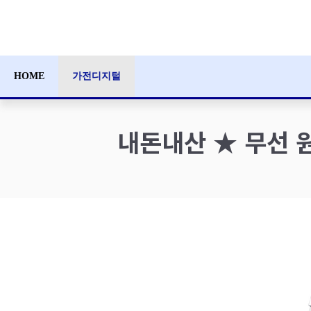
컨
텐
츠
로
HOME
가전디지털
건
너
뛰
내돈내산 ★ 무선 원
기