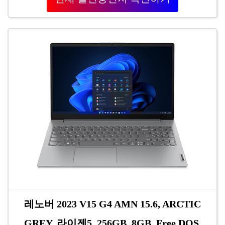
레노버 2023 V15 G4 AMN 15.6, ARCTIC
GREY, 라이젠5, 256GB, 8GB, Free DOS,