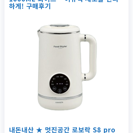
하게! 구매후기
내돈내산 ★ 멋진공간 로보락 S8 pro