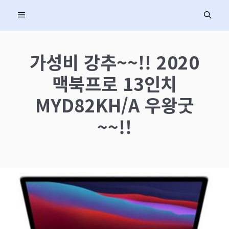
컨
MENU
텐
츠
로
가성비 강추~~!! 2020
건
맥북프로 13인치
너
뛰
MYD82KH/A 우왕굿
기
~~!!