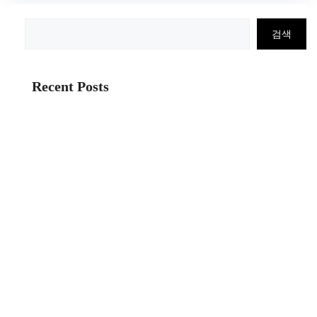
검
검색
색
Recent Posts
가성비 강추~~!! 쿠진 푸드스타일러 1000ML 화이트 – 이유
식 제조를 편리하게! 구매후기
내돈내산 ★ 멋진공간 로보락 S8 pro Ultra 물걸레 로봇청소
기 세트 구매하길 잘한거 같아요
오늘구매한 LG전자 올레드 TV – 완벽한 시네마티켓! 완전
좋아!!!
★닌텐도 스위치 oled 케이스 파우치★ 닌텐도 스위치
OLED 케이스 파우치 신테크 팝핑슬림 – 스위치를 완벽하
게 지켜줄 케이스! 굿굿굿~