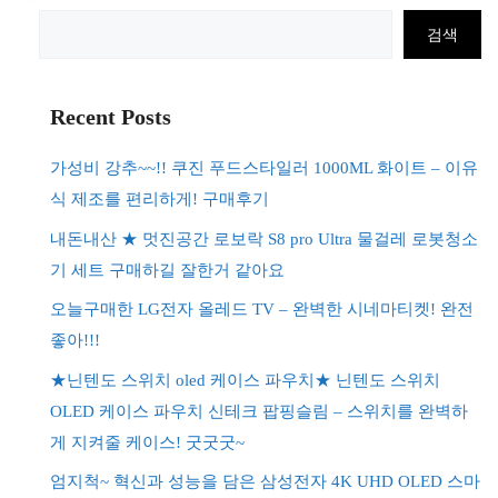
검
검색
색
Recent Posts
가성비 강추~~!! 쿠진 푸드스타일러 1000ML 화이트 – 이유
식 제조를 편리하게! 구매후기
내돈내산 ★ 멋진공간 로보락 S8 pro Ultra 물걸레 로봇청소
기 세트 구매하길 잘한거 같아요
오늘구매한 LG전자 올레드 TV – 완벽한 시네마티켓! 완전
좋아!!!
★닌텐도 스위치 oled 케이스 파우치★ 닌텐도 스위치
OLED 케이스 파우치 신테크 팝핑슬림 – 스위치를 완벽하
게 지켜줄 케이스! 굿굿굿~
엄지척~ 혁신과 성능을 담은 삼성전자 4K UHD OLED 스마