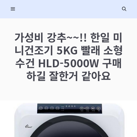
컨
MENU
텐
츠
로
가성비 강추~~!! 한일 미
건
니건조기 5KG 빨래 소형
너
뛰
수건 HLD-5000W 구매
기
하길 잘한거 같아요