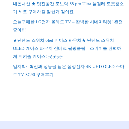
내돈내산 ★ 멋진공간 로보락 S8 pro Ultra 물걸레 로봇청소
기 세트 구매하길 잘한거 같아요
오늘구매한 LG전자 올레드 TV – 완벽한 시네마티켓! 완전
좋아!!!
★닌텐도 스위치 oled 케이스 파우치★ 닌텐도 스위치
OLED 케이스 파우치 신테크 팝핑슬림 – 스위치를 완벽하
게 지켜줄 케이스! 굿굿굿~
엄지척~ 혁신과 성능을 담은 삼성전자 4K UHD OLED 스마
트 TV SC90 구매후기