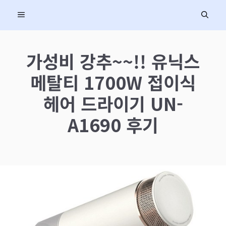
컨
MENU
텐
츠
로
가성비 강추~~!! 유닉스
건
메탈티 1700W 접이식
너
뛰
헤어 드라이기 UN-
기
A1690 후기