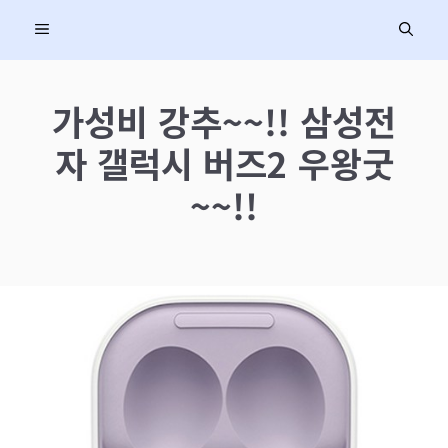
컨
MENU
텐
츠
로
가성비 강추~~!! 삼성전
건
자 갤럭시 버즈2 우왕굿
너
뛰
~~!!
기