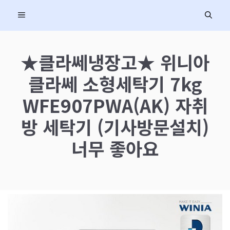
컨
MENU
텐
츠
로
★클라쎄냉장고★ 위니아
건
클라쎄 소형세탁기 7kg
너
뛰
WFE907PWA(AK) 자취
기
방 세탁기 (기사방문설치)
너무 좋아요