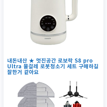
내돈내산 ★ 멋진공간 로보락 S8 pro
Ultra 물걸레 로봇청소기 세트 구매하길
잘한거 같아요