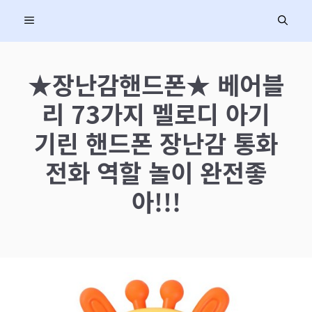
컨
MENU
텐
츠
로
★장난감핸드폰★ 베어블
건
리 73가지 멜로디 아기
너
뛰
기린 핸드폰 장난감 통화
기
전화 역할 놀이 완전좋
아!!!