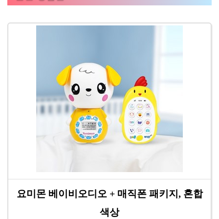
요미몬 베이비오디오 + 매직폰 패키지, 혼합
색상