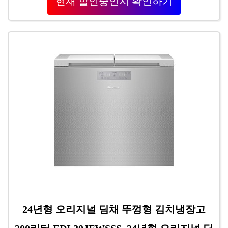
현재 할인중인지 확인하기
24년형 오리지널 딤채 뚜껑형 김치냉장고