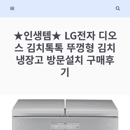
컨
MENU
텐
츠
로
★인생템★ LG전자 디오
건
스 김치톡톡 뚜껑형 김치
너
뛰
냉장고 방문설치 구매후
기
기