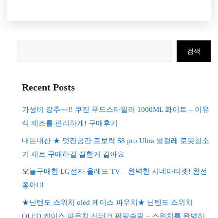
검
검색
색
Recent Posts
가성비 강추~~!! 쿠진 푸드스타일러 1000ML 화이트 – 이유
식 제조를 편리하게! 구매후기
내돈내산 ★ 멋진공간 로보락 S8 pro Ultra 물걸레 로봇청소
기 세트 구매하길 잘한거 같아요
오늘구매한 LG전자 올레드 TV – 완벽한 시네마티켓! 완전
좋아!!!
★닌텐도 스위치 oled 케이스 파우치★ 닌텐도 스위치
OLED 케이스 파우치 신테크 팝핑슬림 – 스위치를 완벽하