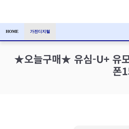
컨
텐
츠
로
HOME
가전디지털
건
너
뛰
★오늘구매★ 유심-U+ 유모
기
폰1