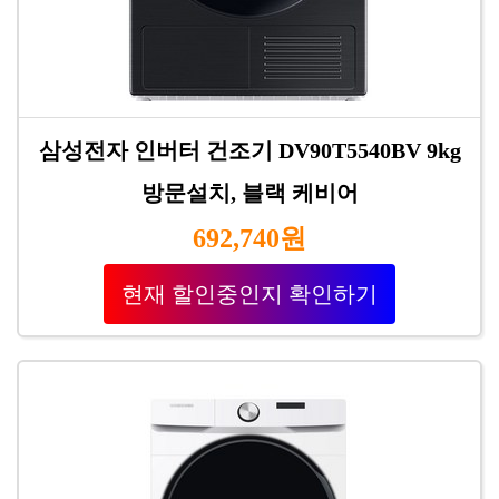
삼성전자 인버터 건조기 DV90T5540BV 9kg
방문설치, 블랙 케비어
692,740원
현재 할인중인지 확인하기