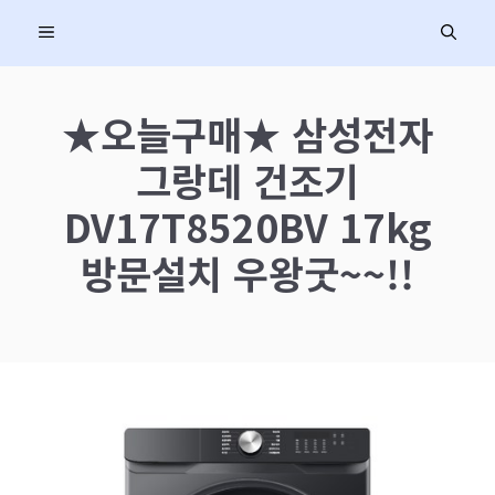
컨
MENU
텐
츠
로
★오늘구매★ 삼성전자
건
그랑데 건조기
너
뛰
DV17T8520BV 17kg
기
방문설치 우왕굿~~!!