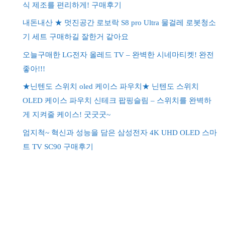
식 제조를 편리하게! 구매후기
내돈내산 ★ 멋진공간 로보락 S8 pro Ultra 물걸레 로봇청소
기 세트 구매하길 잘한거 같아요
오늘구매한 LG전자 올레드 TV – 완벽한 시네마티켓! 완전
좋아!!!
★닌텐도 스위치 oled 케이스 파우치★ 닌텐도 스위치
OLED 케이스 파우치 신테크 팝핑슬림 – 스위치를 완벽하
게 지켜줄 케이스! 굿굿굿~
엄지척~ 혁신과 성능을 담은 삼성전자 4K UHD OLED 스마
트 TV SC90 구매후기