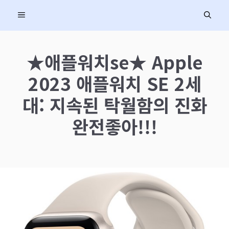
컨
MENU
텐
츠
로
★애플워치se★ Apple
건
2023 애플워치 SE 2세
너
뛰
대: 지속된 탁월함의 진화
기
완전좋아!!!