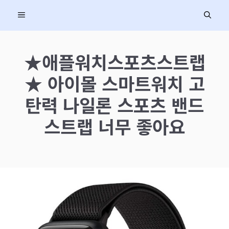
컨
MENU
텐
츠
로
★애플워치스포츠스트랩
건
★ 아이몰 스마트워치 고
너
뛰
탄력 나일론 스포츠 밴드
기
스트랩 너무 좋아요