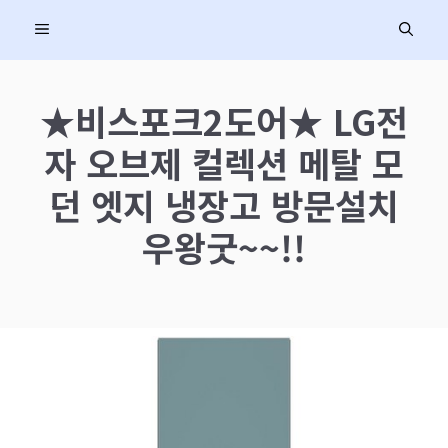
컨
MENU
텐
츠
로
★비스포크2도어★ LG전
건
자 오브제 컬렉션 메탈 모
너
뛰
던 엣지 냉장고 방문설치
기
우왕굿~~!!