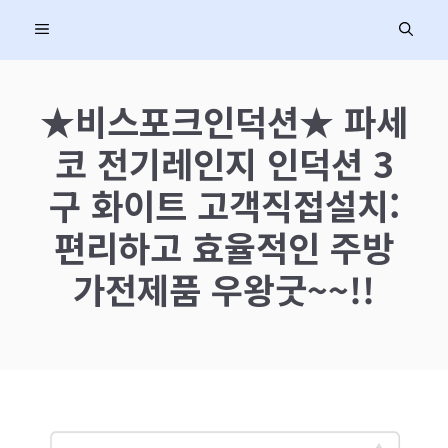
컨
MENU
텐
츠
로
★비스포크인덕션★ 파세
건
코 전기레인지 인덕션 3
너
뛰
구 화이트 고객직접설치:
기
편리하고 효율적인 주방
가전제품 우왕굿~~!!