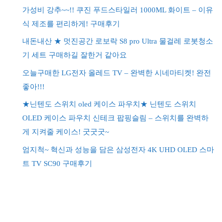
가성비 강추~~!! 쿠진 푸드스타일러 1000ML 화이트 – 이유
식 제조를 편리하게! 구매후기
내돈내산 ★ 멋진공간 로보락 S8 pro Ultra 물걸레 로봇청소
기 세트 구매하길 잘한거 같아요
오늘구매한 LG전자 올레드 TV – 완벽한 시네마티켓! 완전
좋아!!!
★닌텐도 스위치 oled 케이스 파우치★ 닌텐도 스위치
OLED 케이스 파우치 신테크 팝핑슬림 – 스위치를 완벽하
게 지켜줄 케이스! 굿굿굿~
엄지척~ 혁신과 성능을 담은 삼성전자 4K UHD OLED 스마
트 TV SC90 구매후기