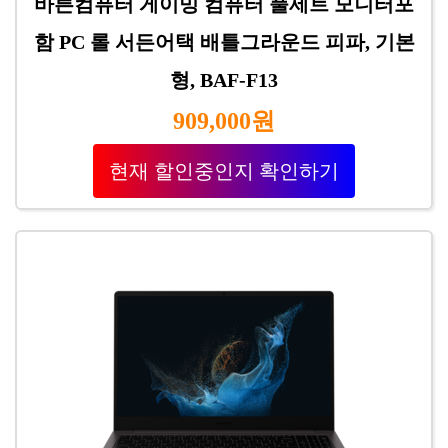
바른컴퓨터 게이밍 컴퓨터 풀세트 모니터포
함 PC 롤 서든어택 배틀그라운드 피파, 기본
형, BAF-F13
909,000원
현재 할인중인지 확인하기