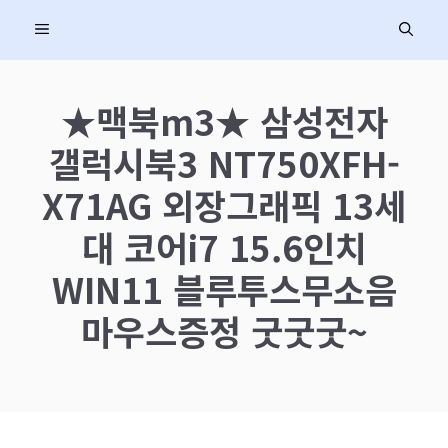
컨
MENU
텐
츠
로
★맥북m3★ 삼성전자
건
갤럭시북3 NT750XFH-
너
뛰
X71AG 외장그래픽 13세
기
대 코어i7 15.6인치
WIN11 블루투스무소음
마우스증정 굿굿굿~